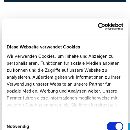
Services
Die Welt der Steuern ändert sich, die Digitalisierung geht
stets voran. Welche Möglichkeiten es gibt, zeigen wir Ihnen
Diese Webseite verwendet Cookies
gerne auf. Nachfolgend erhalten Sie hier einen Überblick
über alle Services, die wir durch die zunehmende
Wir verwenden Cookies, um Inhalte und Anzeigen zu
Digitalisierung unseren Mandanten anbieten können.
personalisieren, Funktionen für soziale Medien anbieten
zu können und die Zugriffe auf unsere Website zu
analysieren. Außerdem geben wir Informationen zu Ihrer
Services
Verwendung unserer Website an unsere Partner für
Help-Center für Mandanten
soziale Medien, Werbung und Analysen weiter. Unsere
Steuertermine
Partner führen diese Informationen möglicherweise mit
weiteren Daten zusammen, die Sie ihnen bereitgestellt
Veröffentlichungen
haben oder die sie im Rahmen Ihrer Nutzung der Dienste
Bilanzierung im Wandel
gesammelt haben. Sie geben Einwilligung zu unseren
Einwilligungsauswahl
Cookies, wenn Sie unsere Webseite weiterhin nutzen.
Notwendig
Mandanten Fernbetreuung