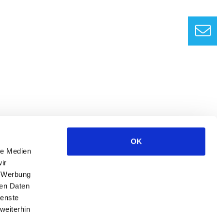
OK
le Medien
ir
, Werbung
ren Daten
ienste
weiterhin