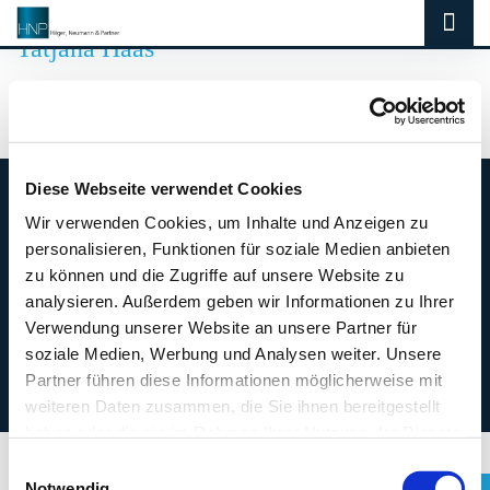
Tatjana Haas
Tatjana Haas
Diese Webseite verwendet Cookies
Wir verwenden Cookies, um Inhalte und Anzeigen zu
personalisieren, Funktionen für soziale Medien anbieten
zu können und die Zugriffe auf unsere Website zu
Cookie-Einstellungen
analysieren. Außerdem geben wir Informationen zu Ihrer
Impressum
Verwendung unserer Website an unsere Partner für
Datenschutz
soziale Medien, Werbung und Analysen weiter. Unsere
Disclaimer
Partner führen diese Informationen möglicherweise mit
Sitemap
weiteren Daten zusammen, die Sie ihnen bereitgestellt
haben oder die sie im Rahmen Ihrer Nutzung der Dienste
gesammelt haben. Sie geben Einwilligung zu unseren
Einwilligungsauswahl
Cookies, wenn Sie unsere Webseite weiterhin nutzen.
Notwendig