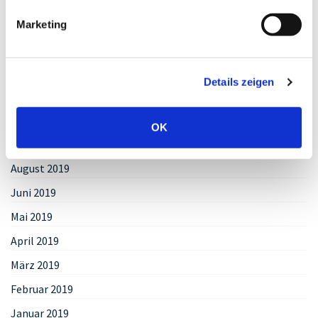
Juni 2020
Marketing
Mai 2020
April 2020
Details zeigen
März 2020
Januar 2020
OK
Oktober 2019
August 2019
Juni 2019
Mai 2019
April 2019
März 2019
Februar 2019
Januar 2019