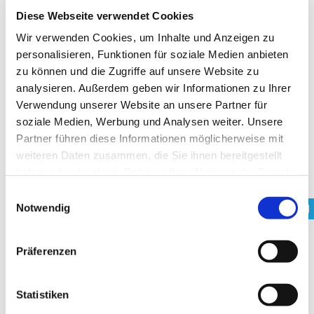
Oktober 2022
Diese Webseite verwendet Cookies
September 2022
Wir verwenden Cookies, um Inhalte und Anzeigen zu
Mai 2022
personalisieren, Funktionen für soziale Medien anbieten
zu können und die Zugriffe auf unsere Website zu
Februar 2022
analysieren. Außerdem geben wir Informationen zu Ihrer
Dezember 2021
Verwendung unserer Website an unsere Partner für
soziale Medien, Werbung und Analysen weiter. Unsere
September 2021
Partner führen diese Informationen möglicherweise mit
Juli 2021
weiteren Daten zusammen, die Sie ihnen bereitgestellt
Juni 2021
haben oder die sie im Rahmen Ihrer Nutzung der Dienste
gesammelt haben. Sie geben Einwilligung zu unseren
Einwilligungsauswahl
April 2021
Cookies, wenn Sie unsere Webseite weiterhin nutzen.
Notwendig
März 2021
Februar 2021
Präferenzen
November 2020
September 2020
Statistiken
Juli 2020