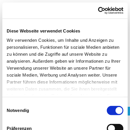
Archiv
März 2026
Januar 2024
Diese Webseite verwendet Cookies
Wir verwenden Cookies, um Inhalte und Anzeigen zu
Februar 2023
personalisieren, Funktionen für soziale Medien anbieten
Oktober 2022
zu können und die Zugriffe auf unsere Website zu
September 2022
analysieren. Außerdem geben wir Informationen zu Ihrer
Verwendung unserer Website an unsere Partner für
Mai 2022
soziale Medien, Werbung und Analysen weiter. Unsere
Februar 2022
Partner führen diese Informationen möglicherweise mit
weiteren Daten zusammen, die Sie ihnen bereitgestellt
Dezember 2021
haben oder die sie im Rahmen Ihrer Nutzung der Dienste
September 2021
gesammelt haben. Sie geben Einwilligung zu unseren
Einwilligungsauswahl
Juli 2021
Cookies, wenn Sie unsere Webseite weiterhin nutzen.
Notwendig
Juni 2021
Präferenzen
April 2021