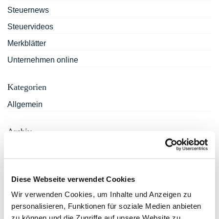
Steuernews
Steuervideos
Merkblätter
Unternehmen online
Kategorien
Allgemein
Archiv
März 2026
Januar 2024
Diese Webseite verwendet Cookies
Februar 2023
Wir verwenden Cookies, um Inhalte und Anzeigen zu
Oktober 2022
personalisieren, Funktionen für soziale Medien anbieten
September 2022
zu können und die Zugriffe auf unsere Website zu