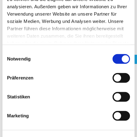
analysieren. Außerdem geben wir Informationen zu Ihrer
Mai 2022
Verwendung unserer Website an unsere Partner für
Februar 2022
soziale Medien, Werbung und Analysen weiter. Unsere
Partner führen diese Informationen möglicherweise mit
Dezember 2021
weiteren Daten zusammen, die Sie ihnen bereitgestellt
September 2021
haben oder die sie im Rahmen Ihrer Nutzung der Dienste
Juli 2021
gesammelt haben. Sie geben Einwilligung zu unseren
Einwilligungsauswahl
Cookies, wenn Sie unsere Webseite weiterhin nutzen.
Notwendig
Juni 2021
April 2021
Präferenzen
März 2021
Februar 2021
Statistiken
November 2020
September 2020
Marketing
Juli 2020
Juni 2020