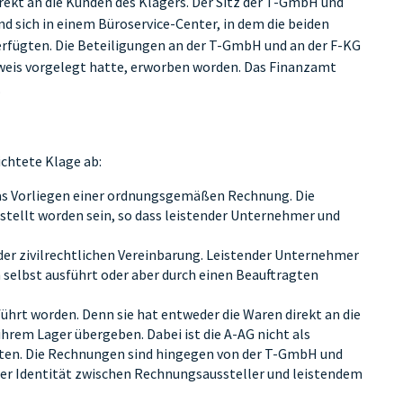
direkt an die Kunden des Klägers. Der Sitz der T-GmbH und
nd sich in einem Büroservice-Center, in dem die beiden
rfügten. Die Beteiligungen an der T-GmbH und an der F-KG
sweis vorgelegt hatte, erworben worden. Das Finanzamt
.
ichtete Klage ab:
 das Vorliegen einer ordnungsgemäßen Rechnung. Die
ellt worden sein, so dass leistender Unternehmer und
 der zivilrechtlichen Vereinbarung. Leistender Unternehmer
n selbst ausführt oder aber durch einen Beauftragten
eführt worden. Denn sie hat entweder die Waren direkt an die
hrem Lager übergeben. Dabei ist die A-AG nicht als
ten. Die Rechnungen sind hingegen von der T-GmbH und
 der Identität zwischen Rechnungsaussteller und leistendem