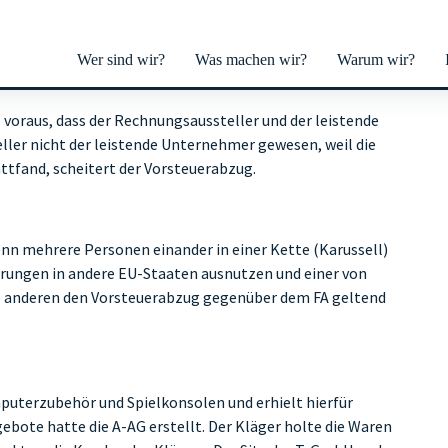
Wer sind wir?
Was machen wir?
Warum wir?
Umsatzsteuer-Karussell
 voraus, dass der Rechnungsaussteller und der leistende
ller nicht der leistende Unternehmer gewesen, weil die
ttfand, scheitert der Vorsteuerabzug.
n mehrere Personen einander in einer Kette (Karussell)
eferungen in andere EU-Staaten ausnutzen und einer von
ie anderen den Vorsteuerabzug gegenüber dem FA geltend
puterzubehör und Spielkonsolen und erhielt hierfür
bote hatte die A-AG erstellt. Der Kläger holte die Waren