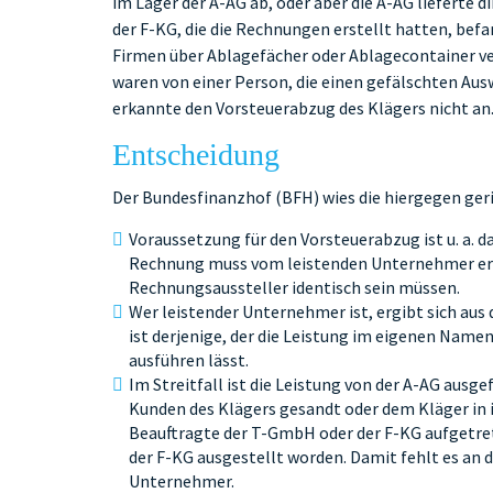
im Lager der A-AG ab, oder aber die A-AG lieferte 
der F-KG, die die Rechnungen erstellt hatten, befa
Firmen über Ablagefächer oder Ablagecontainer ve
waren von einer Person, die einen gefälschten Au
erkannte den Vorsteuerabzug des Klägers nicht an
Entscheidung
Der Bundesfinanzhof (BFH) wies die hiergegen ger
Voraussetzung für den Vorsteuerabzug ist u. a.
Rechnung muss vom leistenden Unternehmer erst
Rechnungsaussteller identisch sein müssen.
Wer leistender Unternehmer ist, ergibt sich aus
ist derjenige, der die Leistung im eigenen Name
ausführen lässt.
Im Streitfall ist die Leistung von der A-AG ausg
Kunden des Klägers gesandt oder dem Kläger in i
Beauftragte der T-GmbH oder der F-KG aufgetre
der F-KG ausgestellt worden. Damit fehlt es an
Unternehmer.