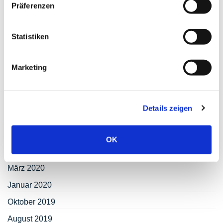
Präferenzen
April 2021
März 2021
Statistiken
Februar 2021
November 2020
Marketing
September 2020
Juli 2020
Details zeigen
Juni 2020
Mai 2020
OK
April 2020
März 2020
Januar 2020
Oktober 2019
August 2019