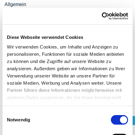
Allgemein
Archiv
März 2026
Diese Webseite verwendet Cookies
Januar 2024
Wir verwenden Cookies, um Inhalte und Anzeigen zu
Februar 2023
personalisieren, Funktionen für soziale Medien anbieten
zu können und die Zugriffe auf unsere Website zu
Oktober 2022
analysieren. Außerdem geben wir Informationen zu Ihrer
September 2022
Verwendung unserer Website an unsere Partner für
soziale Medien, Werbung und Analysen weiter. Unsere
Mai 2022
Partner führen diese Informationen möglicherweise mit
Februar 2022
weiteren Daten zusammen, die Sie ihnen bereitgestellt
Dezember 2021
haben oder die sie im Rahmen Ihrer Nutzung der Dienste
gesammelt haben. Sie geben Einwilligung zu unseren
Einwilligungsauswahl
September 2021
Cookies, wenn Sie unsere Webseite weiterhin nutzen.
Notwendig
Juli 2021
Juni 2021