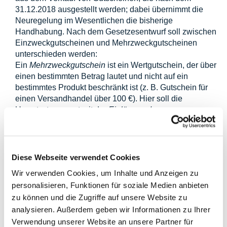
31.12.2018 ausgestellt werden; dabei übernimmt die
Neuregelung im Wesentlichen die bisherige
Handhabung. Nach dem Gesetzesentwurf soll zwischen
Einzweckgutscheinen und Mehrzweckgutscheinen
unterschieden werden:
Ein
Mehrzweckgutschein
ist ein Wertgutschein, der über
einen bestimmten Betrag lautet und nicht auf ein
bestimmtes Produkt beschränkt ist (z. B. Gutschein für
einen Versandhandel über 100 €). Hier soll die
Umsatzsteuer erst mit der
Einlösung des
Gutscheins
entstehen.
Anders ist dies bei einem
Einzweckgutschein
, der für
eine bestimmte Leistung an einem bestimmten Ort
ausgestellt wird (z. B. für ein Frühstücksbuffet in einem
Diese Webseite verwendet Cookies
bestimmten Restaurant). Hier soll die Umsatzsteuer
Wir verwenden Cookies, um Inhalte und Anzeigen zu
bereits mit der Ausgabe des Gutscheins entstehen.
personalisieren, Funktionen für soziale Medien anbieten
Entscheidend für die Unterscheidung ist somit, ob die zur
zu können und die Zugriffe auf unsere Website zu
Besteuerung erforderlichen Informationen bereits bei der
analysieren. Außerdem geben wir Informationen zu Ihrer
Ausstellung des Gutscheins vorliegen (dann
Einzweckgutschein) oder nicht (dann
Verwendung unserer Website an unsere Partner für