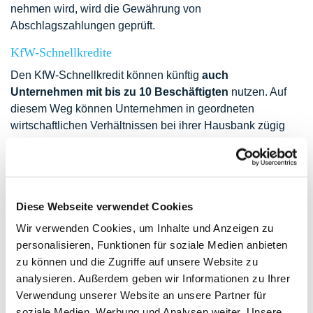
nehmen wird, wird die Gewährung von
Abschlagszahlungen geprüft.
KfW-Schnellkredite
Den KfW-Schnellkredit können künftig
auch
Unternehmen mit bis zu 10 Beschäftigten
nutzen. Auf
diesem Weg können Unternehmen in geordneten
wirtschaftlichen Verhältnissen bei ihrer Hausbank zügig
einen Kredit in Höhe von bis zu 300.000 Euro erhalten,
abhängig vom Umsatz im Jahr 2019. Eine
Kreditrisikoprüfung findet nicht statt, der Bund übernimmt
dafür das vollständige Risiko und stellt die Hausbanken
Diese Webseite verwendet Cookies
von der Haftung frei.
Mehr Informationen zum Schnellkredit finden Sie bei
Wir verwenden Cookies, um Inhalte und Anzeigen zu
der KfW unter
corona.kfw.d
e
.
personalisieren, Funktionen für soziale Medien anbieten
zu können und die Zugriffe auf unsere Website zu
Überbrückungshilfe
analysieren. Außerdem geben wir Informationen zu Ihrer
Um die Existenz von kleinen und mittelständischen
Verwendung unserer Website an unsere Partner für
Unternehmen sowie Soloselbständigen und Freiberuflern
soziale Medien, Werbung und Analysen weiter. Unsere