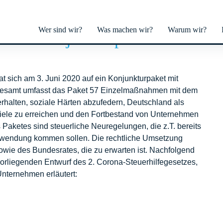
Wer sind wir?
Was machen wir?
Warum wir?
en im Konjunkturpaket der
 sich am 3. Juni 2020 auf ein Konjunkturpaket mit
gesamt umfasst das Paket 57 Einzelmaßnahmen mit dem
 erhalten, soziale Härten abzufedern, Deutschland als
ziele zu erreichen und den Fortbestand von Unternehmen
 Paketes sind steuerliche Neuregelungen, die z.T. bereits
 Anwendung kommen sollen. Die rechtliche Umsetzung
ie des Bundesrates, die zu erwarten ist. Nachfolgend
rliegenden Entwurf des 2. Corona-Steuerhilfegesetzes,
Unternehmen erläutert: