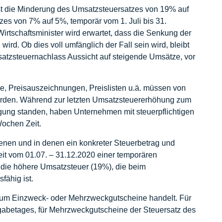
t die Minderung des Umsatzsteuersatzes von 19% auf
s von 7% auf 5%, temporär vom 1. Juli bis 31.
tschaftsminister wird erwartet, dass die Senkung der
rd. Ob dies voll umfänglich der Fall sein wird, bleibt
atzsteuernachlass Aussicht auf steigende Umsätze, vor
 Preisauszeichnungen, Preislisten u.ä. müssen von
erden. Während zur letzten Umsatzsteuererhöhung zum
ügung standen, haben Unternehmen mit steuerpflichtigen
Wochen Zeit.
ienen und in denen ein konkreter Steuerbetrag und
eit vom 01.07. – 31.12.2020 einer temporären
 die höhere Umsatzsteuer (19%), die beim
ähig ist.
ch um Einzweck- oder Mehrzweckgutscheine handelt. Für
gabetages, für Mehrzweckgutscheine der Steuersatz des