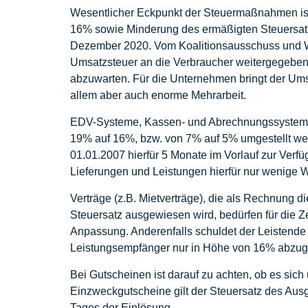
Wesentlicher Eckpunkt der Steuermaßnahmen is
16% sowie Minderung des ermäßigten Steuersatze
Dezember 2020. Vom Koalitionsausschuss und Wir
Umsatzsteuer an die Verbraucher weitergegeben wi
abzuwarten. Für die Unternehmen bringt der Ums
allem aber auch enorme Mehrarbeit.
EDV-Systeme, Kassen- und Abrechnungssysteme,
19% auf 16%, bzw. von 7% auf 5% umgestellt w
01.01.2007 hierfür 5 Monate im Vorlauf zur Verf
Lieferungen und Leistungen hierfür nur wenige 
Verträge (z.B. Mietverträge), die als Rechnung d
Steuersatz ausgewiesen wird, bedürfen für die Z
Anpassung. Anderenfalls schuldet der Leistende
Leistungsempfänger nur in Höhe von 16% abzugsf
Bei Gutscheinen ist darauf zu achten, ob es si
Einzweckgutscheine gilt der Steuersatz des Aus
Tages der Einlösung.